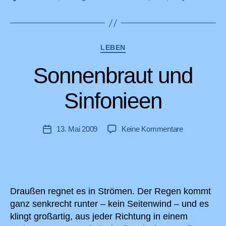
Kategorien
LEBEN
Sonnenbraut und
Sinfonieen
zu
13. Mai 2009
Keine Kommentare
Veröffentlichungsdatum
Sonnenbraut
und
Sinfonieen
Draußen regnet es in Strömen. Der Regen kommt
ganz senkrecht runter – kein Seitenwind – und es
klingt großartig, aus jeder Richtung in einem