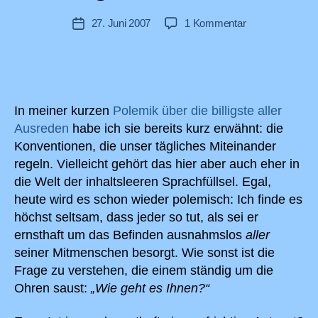
zu
27. Juni 2007
1 Kommentar
Veröffentlichungsdatum
Wie
geht
es
Ihnen?
In meiner kurzen
Polemik über die billigste aller
Ausreden
habe ich sie bereits kurz erwähnt: die
Konventionen, die unser tägliches Miteinander
regeln. Vielleicht gehört das hier aber auch eher in
die Welt der inhaltsleeren Sprachfüllsel. Egal,
heute wird es schon wieder polemisch: Ich finde es
höchst seltsam, dass jeder so tut, als sei er
ernsthaft um das Befinden ausnahmslos
aller
seiner Mitmenschen besorgt. Wie sonst ist die
Frage zu verstehen, die einem ständig um die
Ohren saust:
„Wie geht es Ihnen?“