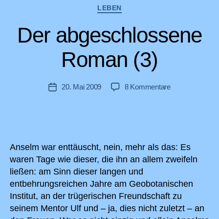
Kategorien
LEBEN
Der abgeschlossene
Roman (3)
zu
20. Mai 2009
8 Kommentare
Veröffentlichungsdatum
Der
abgeschlossen
Roman
(3)
Anselm war enttäuscht, nein, mehr als das: Es
waren Tage wie dieser, die ihn an allem zweifeln
ließen: am Sinn dieser langen und
entbehrungsreichen Jahre am Geobotanischen
Institut, an der trügerischen Freundschaft zu
seinem Mentor Ulf und – ja, dies nicht zuletzt – an