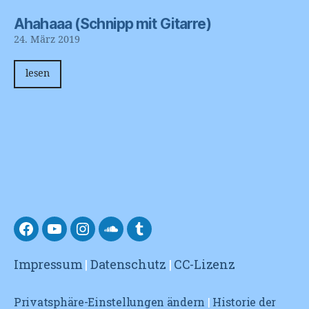
Ahahaaa (Schnipp mit Gitarre)
24. März 2019
lesen
facebook
YouTube
Instagram
Soundcloud
tumblr
Impressum
|
Datenschutz
|
CC-Lizenz
Privatsphäre-Einstellungen ändern
|
Historie der