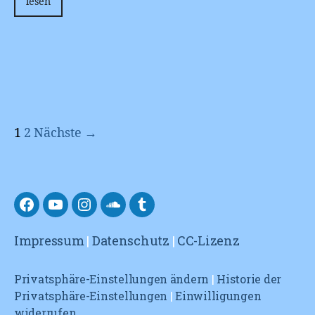
lesen
1
2
Nächste →
facebook
YouTube
Instagram
Soundcloud
tumblr
Impressum
|
Datenschutz
|
CC-Lizenz
Privatsphäre-Einstellungen ändern
|
Historie der
Privatsphäre-Einstellungen
|
Einwilligungen
widerrufen