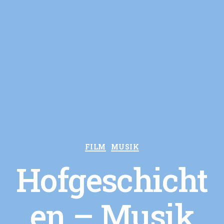
Kategorien
FILM
MUSIK
Hofgeschicht
en – Musik