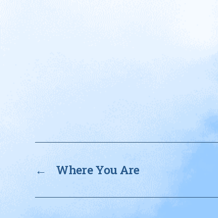
←
Where You Are